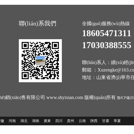
聯(lián)系我們
全國(guó)服務(wù)熱線
18605471311
17030388555
聯(lián)系人：續(xù)經(jī
郵箱 ：Xuzengke@163.c
地址：山東省濟(jì)寧市任城區
hē)銷(xiāo)售有限公司 www.shyixian.com 版權(quán)所有
魯ICP備202
安徽
河南
湖北
湖南
廣東
四川
貴州
云南
陜西
甘肅
寧夏