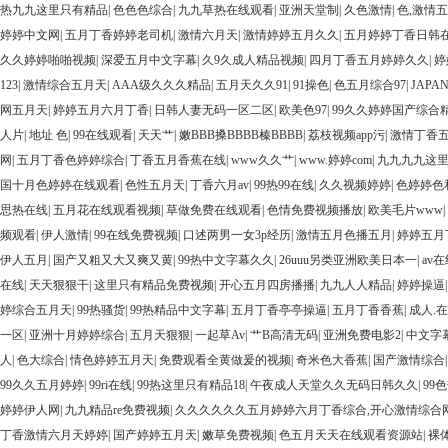
热九九这里只有精品
|
色色色综合
|
九九草热在线观看
|
亚洲天堂制
|
久色激情
|
色,激情
婷婷中文网
|
五月丁香婷婷老司机
|
激情六月天
|
激情婷婷五月久久
|
五月婷婷丁香日韩
久久婷婷啪啪视频
|
深爱五月中文字幕
|
久9久成人精品视频
|
四月丁香五月婷婷久久
|
婷
123
|
激情综合五月天
|
AAA级久久久精品
|
五月天久久91
|
91操色
|
色五月综合97
|
JAP
网五月天
|
婷婷五月六月丁香
|
日韩人妻无码一区二区
|
欧美色97
|
99久久婷婷国产综合
人片
|
地址 色
|
99在线观看
|
天天艹
|
嫩BBB搡BBBB榛BBBB
|
荔枝视频app污
|
激情丁香
网
|
五月丁香色婷婷综合
|
丁香五月香蕉在线
|
www久久艹
|
www.婷婷com
|
九九九九这
国十月色婷婷在线观看
|
色性五月天
|
丁香六月av
|
99热99在线
|
久久视频婷婷
|
色婷婷色
思热在线
|
五月花在线观看视频
|
草做免费在线观看
|
色情免费视频播放
|
欧美毛片www
|
频观看
|
伊人激情
|
99在线免费视频
|
口述两男一女3p经历
|
激情五月色播五月
|
婷婷五月
伊人五月
|
国产又粗又大又爽又黄
|
99热中文字幕久久
|
26uuu另类亚洲欧美日本一
|
av
在线
|
天天狠狠干
|
这里只有精品免费视频
|
开心五月四房播播
|
九九人人精品
|
婷婷操逼
婷综合五月天
|
99热骚货
|
99热精品中文字幕
|
五月丁香亭亭操逼
|
五月丁香香蕉
|
成人.
一区
|
亚洲十月婷婷综合
|
五月天狠狠
|
一起草Av
|
艹B高清无码
|
亚洲免费电影2
|
中文字
人
|
色大综合
|
情色婷婷五月天
|
免费观看全黄做爰的视频
|
奇米色大香蕉
|
国产激情综合
99久久五月婷婷
|
99ri在线
|
99热这里只有精品18
|
午夜成人天堂久久无码日韩久久
|
99
婷婷伊人网
|
九九精品re免费视频
|
久久久久久久五月婷婷六月丁香综合,开心激情综合
丁香激情六月天婷婷
|
国产婷婷五月天
|
嫩草免费视频
|
色五月天天在线观看资源站
|
裸