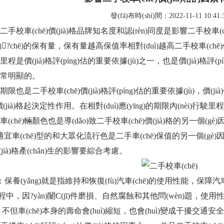
發(fā)布時(shí)間：2022-11-11 10:41:
：二手校車(chē)價(jià)格品牌知名度和認(rèn)同度是影響二手校車(c
氐钠?chē)的保有量，保有量越高保值率相對(duì)越高二手校車(chē)價(ji
價(jià)格評(píng)估的重要依據(jù)之一，也是價(jià)格評(pí
明顯的。
期限也是二手校車(chē)價(jià)格評(píng)估的重要依據(jù)，價(
ē)價(jià)格起決定性作用。在相對(duì)應(yīng)的期限內(nèi)行駛里
車(chē)輛顏色也是導(dǎo)致二手校車(chē)價(jià)格的另一個(gè)
適宜車(chē)型的和大眾化流行色是二手車(chē)保值的另一個(gè)因素
(jià)格產(chǎn)生的影響要綜合考慮。
史：保養(yǎng)就是指維持和恢復(fù)汽車(chē)的使用性能，保障汽車(
)程中，因?yàn)闄C(jī)件磨損、自然腐蝕和其他問(wèn)題，使用
g)，不但車(chē)本身的壽命會(huì)縮短，也會(huì)變成干擾交通安