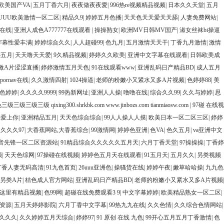
欧美国产VA
|
五月丁香六月
|
夜夜做夜夜愛
|
996热re视频精品视频
|
日本久久天堂
|
五月
6UUU欧美激情一区二区
|
精品久9
|
婷婷五月色播
|
天天色天天爱天天舔
|
人妻免费网站
|
在线
|
亚洲人成色A777777在线观看
|
操操熟女
|
欧洲MV日韩MV国产
|
淑女丝袜bi操逼
字幕性爱丰满
|
婷婷综合久久
|
人人超碰99
|
色九月
|
五月激情天天干
|
丁香九月激情
|
激情
婷五月
|
天天噜天天爱
|
9久精品视频
|
婷婷久久欧美
|
亚洲中文字幕在线观看
|
日韩欧美成
激A片涩涩直播
|
婷婷激情五月天色
|
91在线观看www
|
亚洲乱码日产精品BD
|
成人五月
1pornav在线
|
久久激情四射
|
1024操逼
|
老师的粉嫩小又紧水又多A片视频
|
色婷婷88
|
美
色婷婷
|
久久久久9999
|
99热新网址
|
亚洲人人操
|
噜噜在线
|
综合久久99
|
久久与婷婷
|
思
级三级三级三级 qixing300.shrkbk.com www.jinbozs.com tianmiaosw.com
|
97碰 在线视
好爱上你
|
亚洲精品五月
|
天天色综合综合
|
99人人操人人摸
|
欧美日本一区二区三区
|
婷婷
久久久97
|
大香蕉网站,大香蕉综合
|
99激情网
|
婷婷色亚洲
|
色VA
|
色久五月
|
va亚洲中文
音先锋一区二区资源站
|
91精品综合久久久久久五月天
|
六月丁香天堂
|
97操操操
|
丁香婷
频
|
天天色综网
|
97操碰在线视频
|
婷婷色五月天在线观看
|
91五月天
|
五月久久
|
另类视频
丁香人妻无码高清
|
91九色首页
|
26uuu亚洲色
|
操骚货在线
|
婷婷午夜
|
嫩草哈哈操
|
九九色
另类A片
|
桔色成人官方网站
|
亚洲乱码日产精品BD
|
老师的粉嫩小又紧水又多A片视频
|
这里有精品视频
|
色99网
|
超碰在线免费观看3 9
|
中文字幕婷婷
|
欧美精品熟女一区二区
|
资源
|
五月天婷婷影院
|
六月丁香中文字幕
|
99热九九在线
|
久久色情
|
久久综合色情网站
|
久久久
|
久久婷婷五月天综合
|
婷婷97
|
91 原创 在线 九色
|
99开心五月五月丁香激情
|
色