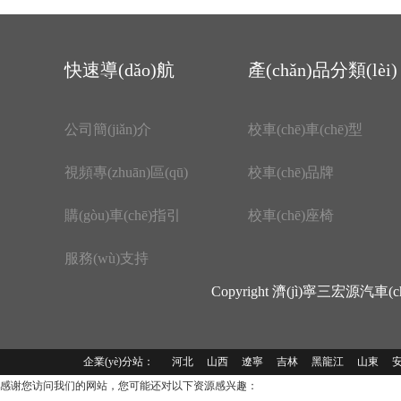
快速導(dǎo)航
產(chǎn)品分類(lèi)
公司簡(jiǎn)介
校車(chē)車(chē)型
視頻專(zhuān)區(qū)
校車(chē)品牌
購(gòu)車(chē)指引
校車(chē)座椅
服務(wù)支持
Copyright 濟(jì)寧三宏源汽車(c
企業(yè)分站：
河北
山西
遼寧
吉林
黑龍江
山東
感谢您访问我们的网站，您可能还对以下资源感兴趣：