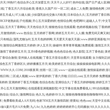
五月天
|
99热97
|
色综合开心五月深爱五月
|
天天干人人奸97
|
热99在线
|
国产日产成人亚洲
在线
|
丁香五月六月综合欧美
|
香蕉久久国产AV一区二区
|
成全二人免费
|
激情桃色网
|
2
婷五月成人
|
97人碰人操
|
少妇荡乳欲伦交换A片欧美
|
日本综合久久
|
五月婷婷丁香日韩
ANRCEP老熟妇乱子伦视频
|
开心五月深爱婷婷
|
色情综合网
|
色吧网91
|
超碰人人干
|
中文
精品
|
五月天丁香网站
|
天天色综合天天
|
狠狠色综合无线观看
|
色婷婷视频在线
|
丁香婷
五月激情婷婷
|
www.色综合
|
五月婷婷丁香网
|
婷婷五月天AV
|
人人播
|
免费无码又爽又刺
里只有精品
|
荡乳尤物3pH
|
五月天色婷婷网
|
天天爱天天做天天舔
|
www.婷婷亚洲基地
|
9
和
|
激情综合网激情五月婷婷
|
伊人五月天
|
操碰99
|
青草青草视频2免费观看
|
激情五月天
激情丁香婷婷五月天
|
五月6香色婷婷视频
|
色色色综合色
|
色久影院
|
五月丁香色欲
|
黃色三
丁香综合激情
|
亚州操人在线视频
|
丁香五月亚综合图片
|
天堂草在线观看
|
女力报到正
在线色五月丁香婷区久
|
婷婷播播五月天
|
欧美婷婷五月天综合
|
操操操操操电影网
|
久久久
|
WWW.久久.COM
|
2018夜夜草
|
丝雨一区二区
|
www一起操在线观看
|
激情操逼婷婷
|
影
在线日韩
|
二区成人视频
|
www.射伊蕉婷婷
|
丁香六月啪
|
日日日,com
|
五月天婷婷 免费视
幕婷婷
|
亚洲婷婷丁香五月视频
|
色综合色色
|
亚洲综合久
|
丁香五月婷婷啪啪
|
婷婷五月
|
开心五月天激情网站
|
在线观看亚洲视频影院
|
中文字幕在线免费看线人
|
991自拍视频
|
色热综合
|
综合久
|
激情网综合
|
色久九
|
色婷婷AV久久
|
狠狠色噜噜狠狠色噜噜噜999
|
久久
网
|
免费看欧美成人A片无码
|
色射7856五月天激情四射
|
密黄站
|
色色com
|
天堂中文在线
体做A爰片毛片A片免费
|
九八Av
|
九九色婷婷
|
婷婷婷婷婷开心无码播放
|
9久久久久久久