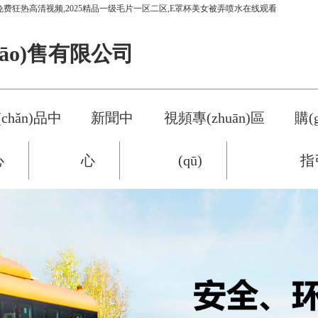
免费狂热高清视频,2025精品一级毛片一区二区,E罩杯美女被弄喷水在线观看
xiāo)售有限公司
chǎn)品中
新聞中
視頻專(zhuān)區
購(g
心
心
(qū)
指