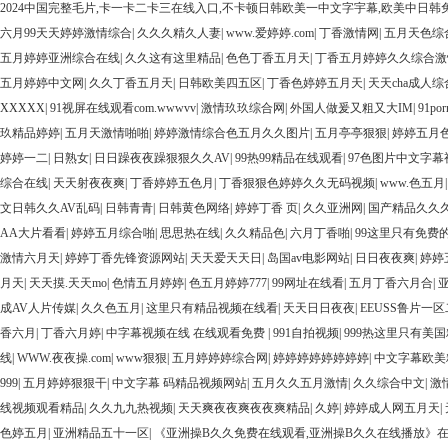
2024中国完整毛片,卡一卡二卡三在线入口,不卡顿日韩欧美一中文字宇幕,欧美中日韩
六月99天天婷婷激情综合
|
久久久精久人妻
|
www.爱婷婷.com
|
丁香激情网
|
五月天色综
五月婷婷亚洲综合在线
|
久久这有这里精品
|
色色丁香五月天
|
丁香五月婷婷久久综合
五月婷婷中文网
|
久久丁香五月天
|
日韩欧美四五区
|
丁香色婷婷五月天
|
天天cha成人综
XXXXX
|
91视屏在线观看com.wwwvv
|
激情玖玖综合网
|
外国人做爰又粗又大IM
|
91p
玖精品婷婷
|
五月天激情啪啪
|
婷婷激情综合色五月久久图片
|
五月亭亭狠狠
|
婷婷五月
婷婷一二
|
日熟女
|
日日躁夜夜躁狠狠久久AV
|
99热99精品在线观看
|
97色图片中文字
综合在线
|
天天射夜夜爽
|
丁香婷婷五色月
|
丁香狠狠色婷婷久久无码视频
|
www.色五月
文日韩久久AV乱码
|
日韩青青
|
日韩黄色网络
|
婷婷丁香 页
|
久久亚洲网
|
国产精品久久
AA大片看看
|
婷婷五月综合啪
|
思思热在线
|
久久精品色
|
六月丁香啪
|
99这里只有免费
激情六月天
|
婷婷丁香先锋资源网站
|
天天爱天天日
|
岛国av电影网站
|
日日夜夜爽
|
婷婷
月天
|
天天摸.天天mo
|
色情五月婷婷
|
色五月婷婷777
|
99网址在线看
|
五月丁香六月合
|
成AV人片传媒
|
久久色五月
|
这里只有精品视频在线看
|
天天日日夜夜
|
EEUSS鲁片一
香六月
|
丁香六月婷
|
中字幕视频在线 在线观看免费
|
991自拍视频
|
999热这里只有美
线
|
WWW.夜夜操.com
|
www狠狠
|
五月婷婷婷综合网
|
婷婷婷婷婷婷婷婷
|
中文字幕欧美
999
|
五月婷婷狠狠干
|
中文字幕 码精品视频网站
|
五月久久五月激情
|
久久综合中文
|
激
线视频观看精品
|
久久九九热视频
|
天天爽夜夜爽夜夜爽精品
|
久婷
|
婷婷成人网五月天
|
色婷五月
|
亚洲精品五十一区
|
《亚洲操B久久免费在线观看,亚洲操B久久在线播放》在线播放