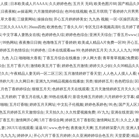
人人摸
|
日本欧美成人片AAAA
|
久久婷婷色色
|
五月天 无码
|
欧美色图片88
|
国产精品久久
天日夜夜帕
|
av操逼网
|
六月激情婷婷综合
|
色99在线视频
|
色五月琪琪
|
丁香婷婷六月男男
久草大香蕉
|
三级黄网站
|
操操自拍
|
开心五月婷婷婷美女
|
九九热 视频
|
一区=区操屄高清
三区久久AAA片
|
26uuu四色
|
欧洲色色
|
丁香久久AV
|
专区无日本视频高清8
|
伍月婷丁
幕
|
中文字幕人妻熟女在线
|
色婷婷色久综
|
婷婷色色综合
|
亚洲天天综合
|
丁香五月www
|
香
|
99热网站
|
夜夜撸日日骑
|
色噜噜五月丁香婷婷
|
欧美成人精品A片免费一区99
|
开心五
婷婷五月色情综合
|
91婷婷色
|
日本在线观看aaa 99
|
色婷婷的五月天
|
久久人人九九
|
9
1 九色 入口
|
啪啪啪大香蕉
|
丁香五月综合在线播放
|
伊人网大香
|
青草青草视频2免费观
综合
|
五月丁香六月
|
激情欧美五月丁香
|
婷婷色五月激情
|
婷婷欠久少妇
|
久久99精品久
堂久久
|
午夜精品人妻无码一区二区三区
|
五月激情婷婷丁香天堂
|
人人色人人摸人人看
|
婷婷六月
|
久久网日本
|
亚洲九九99精品视频在线播放
|
另类
|
狠婷婷五月
|
色色吧综合
|
区
五月色丁香婷婷综合
|
狠狠五月天
|
色婷婷五月天在线观看
|
五月天激情婷婷五月天久久
|
久五月婷婷
|
丁香五月在线人妻
|
99热在线看片
|
影音先锋五月婷婷
|
六月婷婷中文字幕
|
情啪啪
|
五月叮香啪
|
婷婷五月天网址
|
中文乱子伦视频
|
婷婷色系婷色
|
99,色
|
国产无人区
色五月婷婷五月天激情综合
|
天天拍久久
|
久久性爱视频免费
|
AV九九
|
亚洲在线资源
|
9
丁香五月
|
激情网开心网
|
5月丁香综合网
|
婷婷五月丁香影院
|
激情网站五月
|
久久之人妻
人妻
|
26UUU在线观看
|
逼逼AV
|
www,色中色
|
夜夜做天天爽
|
五月婷婷深爱六月
|
亚洲人
香九九九九
|
婷婷伊人
|
开心六月丁香五月婷婷
|
久久亚洲婷婷综合色五月
|
天堂爱爱
|
精品