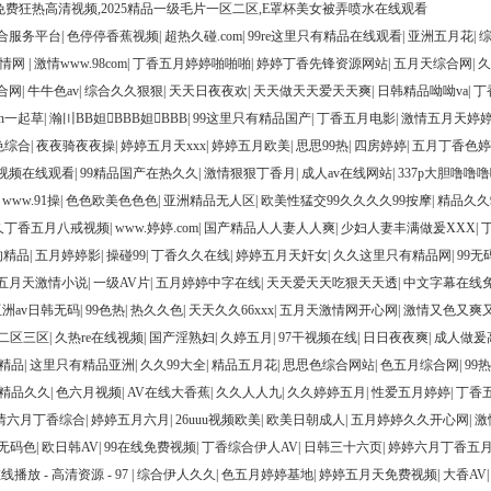
免费狂热高清视频,2025精品一级毛片一区二区,E罩杯美女被弄喷水在线观看
合服务平台
|
色停停香蕉视频
|
超热久碰.com
|
99re这里只有精品在线观看
|
亚洲五月花
|
激情网
|
激情www.98com
|
丁香五月婷婷啪啪啪
|
婷婷丁香先锋资源网站
|
五月天综合网
|
久
合网
|
牛牛色av
|
综合久久狠狠
|
天天日夜夜欢
|
天天做天天爱天天爽
|
日韩精品呦呦va
|
丁
orn一起草
|
瀚〣BB妲BBB妲BBB
|
99这里只有精品国产
|
丁香五月电影
|
激情五月天婷
色综合
|
夜夜骑夜夜操
|
婷婷五月天xxx
|
婷婷五月欧美
|
思思99热
|
四房婷婷
|
五月丁香色婷
幕视频在线观看
|
99精品国产在热久久
|
激情狠狠丁香月
|
成人av在线网站
|
337p大胆噜噜噜
|
www.91操
|
色色欧美色色色
|
亚洲精品无人区
|
欧美性猛交99久久久久99按摩
|
精品久久
久丁香五月八戒视频
|
www.婷婷.com
|
国产精品人人妻人人爽
|
少妇人妻丰满做爰XXX
|
的精品
|
五月婷婷影
|
操碰99
|
丁香久久在线
|
婷婷五月天奸女
|
久久这里只有精品网
|
99无
五月天激情小说
|
一级AV片
|
五月婷婷中字在线
|
天天爱天天吃狠天天透
|
中文字幕在线
亚洲av日韩无码
|
99色热
|
热久久色
|
天天久久66xxx
|
五月天激情网开心网
|
激情又色又爽
区二区三区
|
久热re在线视频
|
国产淫熟妇
|
久婷五月
|
97干视频在线
|
日日夜夜爽
|
成人做爰
国精品
|
这里只有精品亚洲
|
久久99大全
|
精品五月花
|
思思色综合网站
|
色五月综合网
|
99
精品久久
|
色六月视频
|
AV在线大香蕉
|
久久人人九
|
久久婷婷五月
|
性爱五月婷婷
|
丁香
情六月丁香综合
|
婷婷五月六月
|
26uuu视频欧美
|
欧美日朝成人
|
五月婷婷久久开心网
|
激
无码色
|
欧日韩AV
|
99在线免费视频
|
丁香综合伊人AV
|
日韩三十六页
|
婷婷六月丁香五
 - 高清资源 - 97
|
综合伊人久久
|
色五月婷婷基地
|
婷婷五月天免费视频
|
大香AV