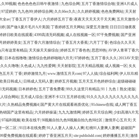
久99视频
|
色色色色色日韩午夜激情
|
九色综合网
|
五月丁香激情综合啪
|
亚洲A片成人
|
97涩婷婷
|
九九色99
|
婷婷综合网
|
久久66er久久
|
久久婷婷视频
|
色色免费网站
|
天天射
大全av
|
丁香五月丁香伊人
|
六月婷婷五月丁香
|
夜夜天天天天天干天天爽
|
五月天激情小
香婷
|
国产做A爰片毛片A片美国
|
丁香婷婷五月天网站
|
深爱五月激情
|
日日日日做夜夜
婷婷日欧美在线观看
|
4399高清无码视频
|
成人在线视频一区
|
97干免费视频
|
国产亚洲
月婷婷婷美女
|
五月丁香六月激情综合
|
丁香五月大香蕉
|
六月丁丁香
|
色综合久久天天
9热只有这里有精品
|
天天操天天操综合
|
婷婷五月丁香色色
|
思思99热
|
AV伊人青草丁香六
看
|
日本在线噜噜
|
激情综合色婷婷啪啪六月天
|
97婷婷色
|
五月丁香久久久
|
2013AV天堂
|
久久久久噜噜
|
久色成人
|
九九性爱网
|
天天射影院
|
五月天精品视频
|
成人视频一区
|
夂夂
色五月天 丁香
|
婷婷激情九月
|
www.激情五月天com
|
97人人搞
|
综合福利网
|
伊人玖玖精
欧美日韩成人
|
日韩成人无码人妻
|
婷婷五月视频
|
五月天五月色婷婷综合
|
超级碰碰碰
91无码视频
|
日本婷婷色
|
五月丁香免费看
|
99久久这里只有精品
|
91丨九色丨熟女|老版
|
成人综合网站
|
五月成人综合
|
亚洲不卡123
|
五月婷在线
|
91久久九久久九久久九久久九久
大片
|
久热精品免费视频4
|
国产黄大片在线观看画质优化
|
91chinese在线
|
成人网丁香五
9热销国产这里有精品
|
六月婷婷操逼
|
九九九激情网
|
婷婷五月天综合网
|
少妇高潮A片无
|
97福利视频
|
欧美在线干
|
9l视频自拍九色9l视频自拍九色9l社区
|
激情开心五月天
|
天
妻一区二区
|
91日本在线免费
|
91人人妻人人操人人爽
|
红桃91人妻爽人妻爽
|
超碰国产
99爱免费视频在线观看
|
婷婷丁香亚洲五月天
|
site:publishdd.com
|
婷婷播播五月天
|
激情