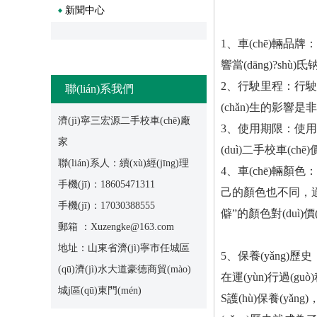
新聞中心
1、車(chē)輛品牌
響當(dāng)?shù)
2、行駛里程：行駛里程是
聯(lián)系我們
(chǎn)生的影響是非常
濟(jì)寧三宏源二手校車(chē)廠
3、使用期限：使用
家
(duì)二手校車(ch
聯(lián)系人：續(xù)經(jīng)理
4、車(chē)輛顏色：
手機(jī)：18605471311
己的顏色也不同，
手機(jī)：17030388555
僻”的顏色對(duì)價
郵箱 ：Xuzengke@163.com
地址：山東省濟(jì)寧市任城區
5、保養(yǎng)歷
(qū)濟(jì)水大道豪德商貿(mào)
在運(yùn)行過(guò
城j區(qū)東門(mén)
S護(hù)保養(yǎn