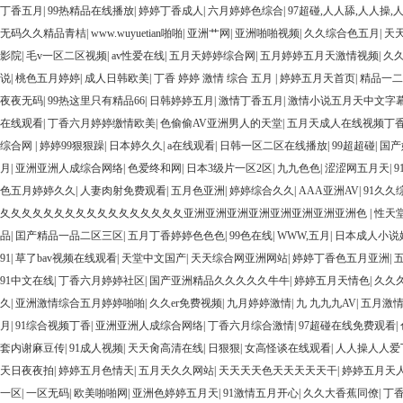
丁香五月
|
99热精品在线播放
|
婷婷丁香成人
|
六月婷婷色综合
|
97超碰,人人舔,人人操,
无码久久精品青桔
|
www.wuyuetian啪啪
|
亚洲艹网
|
亚洲啪啪视频
|
久久综合色五月
|
天
影院
|
毛v一区二区视频
|
av性爱在线
|
五月天婷婷综合网
|
五月婷婷五月天激情视频
|
久
说
|
桃色五月婷婷
|
成人日韩欧美
|
丁香 婷婷 激情 综合 五月
|
婷婷五月天首页
|
精品一二
夜夜无码
|
99热这里只有精品66
|
日韩婷婷五月
|
激情丁香五月
|
激情小说五月天中文字
在线观看
|
丁香六月婷婷缴情欧美
|
色偷偷AV亚洲男人的天堂
|
五月天成人在线视频丁
综合网
|
婷婷99狠狠躁
|
日本婷久久
|
a在线观看
|
日韩一区二区在线播放
|
99超超碰
|
国产
月
|
亚洲亚洲人成综合网络
|
色爱终和网
|
日本3级片一区2区
|
九九色色
|
涩涩网五月天
|
9
色五月婷婷久久
|
人妻肉射免费观看
|
五月色亚洲
|
婷婷综合久久
|
AAA亚洲AV
|
91久久
夂夂夂夂夂夂夂夂夂夂夂夂夂夂夂夂夂亚洲亚洲亚洲亚洲亚洲亚洲亚洲亚洲色
|
性天
品
|
囯产精品一品二区三区
|
五月丁香婷婷色色色
|
99色在线
|
WWW,五月
|
日本成人小说
91
|
草了bav视频在线观看
|
天堂中文国产
|
天天综合网亚洲网站
|
婷婷丁香色五月亚洲
|
91中文在线
|
丁香六月婷婷社区
|
国产亚洲精品久久久久久牛牛
|
婷婷五月天情色
|
久久
久
|
亚洲激情综合五月婷婷啪啪
|
久久er免费视频
|
九月婷婷激情
|
九 九九九AV
|
五月激
月
|
91综合视频丁香
|
亚洲亚洲人成综合网络
|
丁香六月综合激情
|
97超碰在线免费观看
|
套内谢麻豆传
|
91成人视频
|
天天肏高清在线
|
日狠狠
|
女高怪谈在线观看
|
人人操人人爱
天日夜夜拍
|
婷婷五月色情天
|
五月天久久网站
|
天天天天色天天天天天干
|
婷婷五月天
一区
|
一区无码
|
欧美啪啪网
|
亚洲色婷婷五月天
|
91激情五月开心
|
久久大香蕉同僚
|
丁