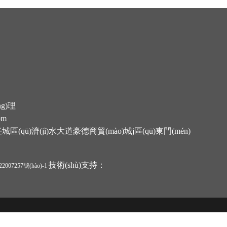
ng)理
om
(qū)濟(jì)水大道豪德商貿(mào)城j區(qū)東門(mén)
技術(shù)支持：
2007257號(hào)-1