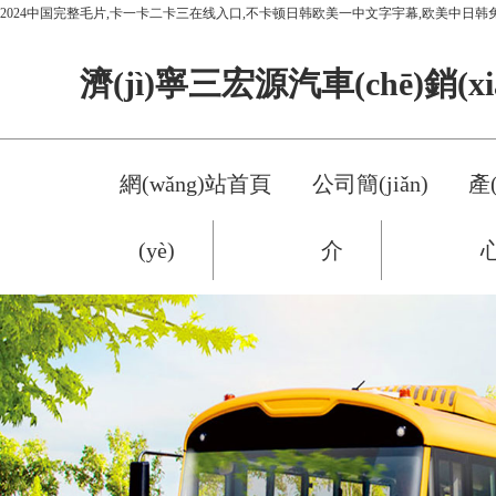
2024中国完整毛片,卡一卡二卡三在线入口,不卡顿日韩欧美一中文字宇幕,欧美中日韩
濟(jì)寧三宏源汽車(chē)銷(
網(wǎng)站首頁
公司簡(jiǎn)
產(
(yè)
介