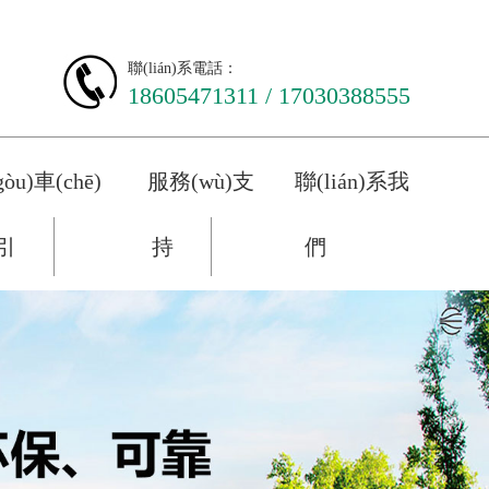
聯(lián)系電話：
18605471311 / 17030388555
òu)車(chē)
服務(wù)支
聯(lián)系我
引
持
們