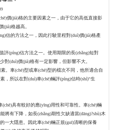
39
hē)價(jià)格的主要因素之一，由于它的高低直接影
à)格越高。
ng)估的方法之一，因此行駛里程對(duì)價(jià)格產
jià)值評(píng)估方法之一。使用期限的長(zhǎng)短對
程少對(duì)價(jià)格有一定影響，但影響不大。
因素。車(chē)型或車(chē)型的檔次不同，他所適合自
，所以在對(duì)車(chē)輛評(píng)估時(shí)“生
chē)具有較好的應(yīng)用性和可靠性。車(chē)輛
性能將有下降，如長(zhǎng)期性欠缺適當(dāng)?shù)木
全的一大隱患。因此車(chē)輛正規(guī)清晰的保養