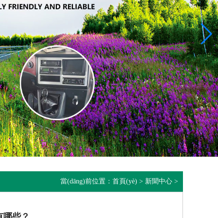
當(dāng)前位置：
首頁(yè)
>
新聞中心
>
哪些？